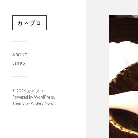
カネブロ
ABOUT
LINKS
© 2026
カネブロ
.
Powered by
WordPress
.
Theme by
Anders Norén
.