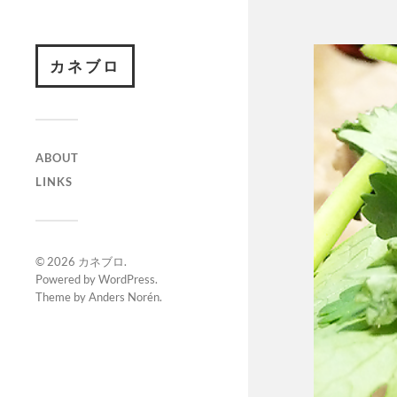
カネブロ
ABOUT
LINKS
© 2026
カネブロ
.
Powered by
WordPress
.
Theme by
Anders Norén
.