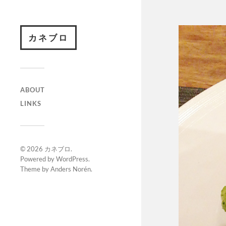
カネブロ
ABOUT
LINKS
© 2026
カネブロ
.
Powered by
WordPress
.
Theme by
Anders Norén
.