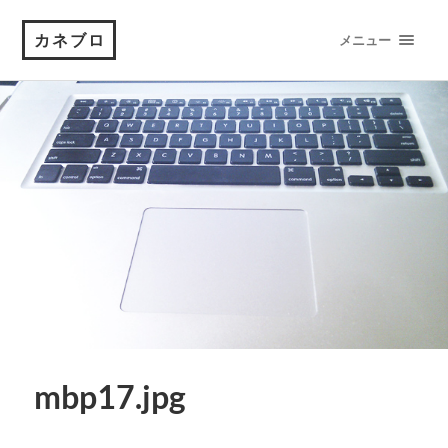
カネブロ
メニュー
mbp17.jpg