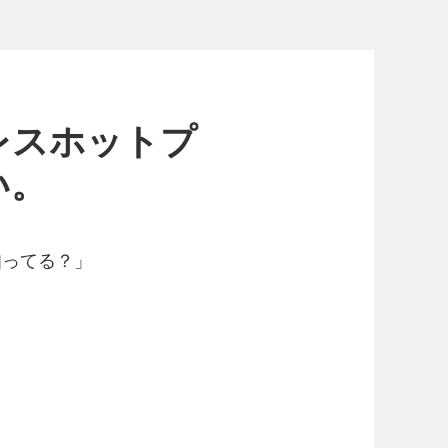
レスホットプ
い。
知ってる？」