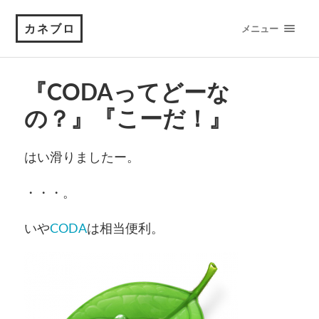
カネブロ
メニュー
『CODAってどーな
の？』『こーだ！』
はい滑りましたー。
・・・。
いや
CODA
は相当便利。