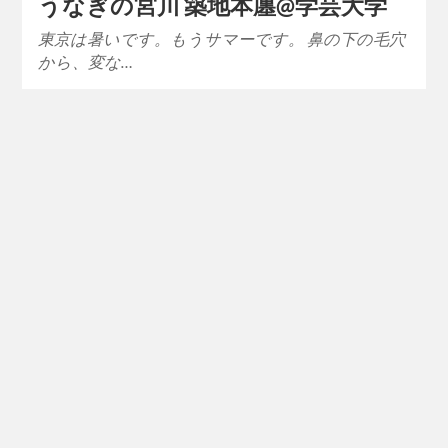
うなぎの宮川 築地本廛@学芸大学
東京は暑いです。もうサマーです。 鼻の下の毛穴
から、変な…