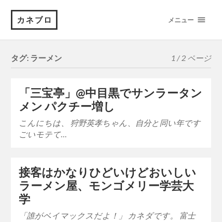
カネブロ
メニュー
タグ:
ラーメン
1 / 2 ページ
「三宝亭」@中目黒でサンラータン
メン パクチー増し
こんにちは、 狩野英孝ちゃん、自分と同い年です
ごいモテて…
接客はかなりひどいけどおいしい
ラーメン屋、モンゴメリー学芸大
学
「誰がベイマックスだよ！」 カネダです。 富士