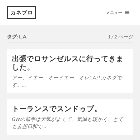
カネブロ
メニュー
タグ:
L.A.
1 / 2 ページ
出張でロサンゼルスに行ってきま
した。
アー、イエー、オーイエー、オレL.A.!! カネダで
す。…
トーランスでスンドゥブ。
GWの前半は天気がよくて、気温も暖かく、とて
も妄想日和で…