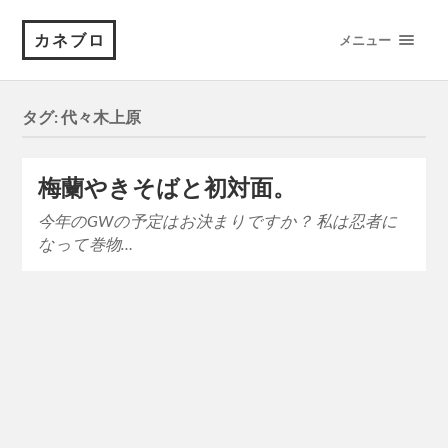
カネブロ
メニュー
タグ:
代々木上原
梅蘭やきそばと初対面。
今年のGWの予定はお決まりですか？ 私は忍者に
なって巻物…